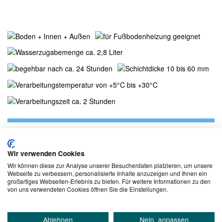
Produktdetails
Wir verwenden Cookies
Wir können diese zur Analyse unserer Besucherdaten platzieren, um unsere
Anwendungsbereiche
Webseite zu verbessern, personalisierte Inhalte anzuzeigen und Ihnen ein
zur Herstellung von zementären Estrichen
großartiges Webseiten-Erlebnis zu bieten. Für weitere Informationen zu den
zur Herstellung von beheizten und unbeheizten
von uns verwendeten Cookies öffnen Sie die Einstellungen.
Estrichkonstruktionen
zur Herstellung von schwimmenden Estrichen,
Ablehnen
Nein, anpassen
Verbundestrichen oder Estrichen auf Trennlage