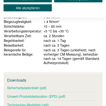
Alle akzeptieren
Technische Informationen
Druckfestigkeit:
≥ 25 N/mm²
Biegezugfestigkeit:
≥ 4 N/mm²
Schichtstärke:
10 – 60 mm
Verarbeitungstemperatur:
+5 °C bis +30 °C
Verarbeitbare Zeit:
ca. 2 Stunden
Begehbarkeit:
nach ca. 1 Tag
Belastbarkeit:
nach ca. 3 Tagen
Belegereife für
nach ca. 3 Tagen (unbeheizt, nach
keramische Beläge:
vorheriger CM-Messung), beheizbar
nach ca. 14 Tagen (gemäß Standard-
Aufheizprotokoll)
Downloads
Sicherheitsdatenblatt (pdf)
Umwelt-Produktdeklaration (EPD) (pdf)
Technisches Merkblatt (pdf)