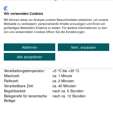
beheizten oder unbeheizten Estrichen im Innenbereich
zum Einbetten von elektrischen oder wasserführenden
Dünnschichtheizungen
Wir verwenden Cookies
Untergrund für Oberbeläge, wie z. B. Fliesen, Naturwerkstein,
Wir können diese zur Analyse unserer Besucherdaten platzieren, um unsere
PVC, Parkett, Teppich usw.
Webseite zu verbessern, personalisierte Inhalte anzuzeigen und Ihnen ein
großartiges Webseiten-Erlebnis zu bieten. Für weitere Informationen zu den
von uns verwendeten Cookies öffnen Sie die Einstellungen.
Technische Informationen
Druckfestigkeit:
nach 24 h ≥ 10 N/mm²
nach 7 d ≥ 20 N/mm²
Ablehnen
Nein, anpassen
nach 28 d ≥ 25 N/mm²
Biegezugfestigkeit:
≥ 6 N/mm²
Alle akzeptieren
Schichtstärke:
1 – 20 mm im Verbund, partiell bis
25 mm
Verarbeitungstemperatur:
+5 °C bis +35 °C
Mischzeit:
ca. 1 Minute
Reifezeit:
ca. 2 Minuten
Verarbeitbare Zeit:
ca. 45 Minuten
Begehbarkeit:
nach ca. 5 Stunden
Belegereife für keramische
nach ca. 12 Stunden
Beläge: