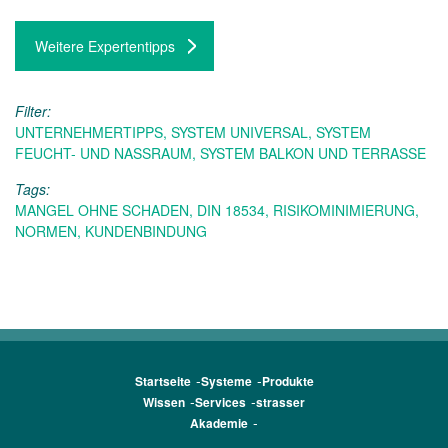
Weitere Expertentipps
Filter:
UNTERNEHMERTIPPS
,
SYSTEM UNIVERSAL
,
SYSTEM
FEUCHT- UND NASSRAUM
,
SYSTEM BALKON UND TERRASSE
Tags:
MANGEL OHNE SCHADEN
,
DIN 18534
,
RISIKOMINIMIERUNG
,
NORMEN
,
KUNDENBINDUNG
Startseite
Systeme
Produkte
Wissen
Services
strasser
Akademie